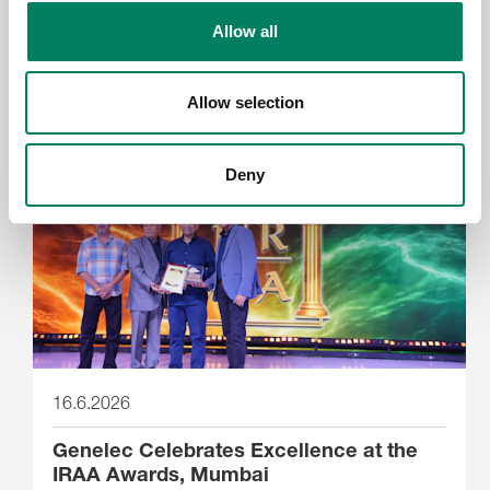
Das neue Genelec 9402A Interface
Allow all
bietet professionelles Monitoring über
Dante
Allow selection
Deny
16.6.2026
Genelec Celebrates Excellence at the
IRAA Awards, Mumbai