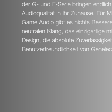
Mastering
7040A
der G- und F-Serie bringen endlich 
Home Studio &
7050C
Songwriting
Audioqualität in Ihr Zuhause. Für M
DJ & Electronic Music
Pro At Home
Game Audio gibt es nichts Bessere
neutralen Klang, das einzigartige mi
Ausbildung und
Forschung
Design, die absolute Zuverlässigkei
Ausbildung im Audio- und
Musikbereich
Benutzerfreundlichkeit von Genelec
Forschung