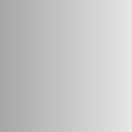
1235A
1236A