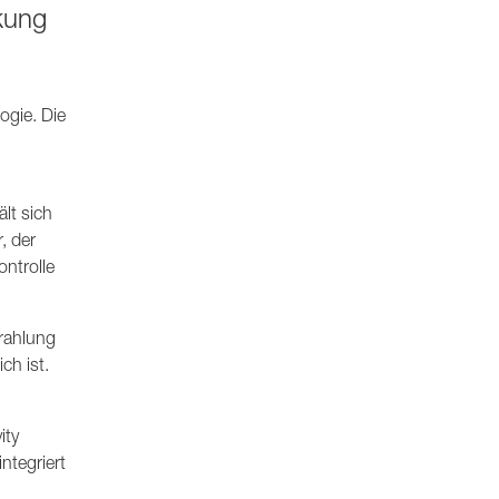
kung
ogie. Die
lt sich
, der
ntrolle
trahlung
ch ist.
ity
ntegriert