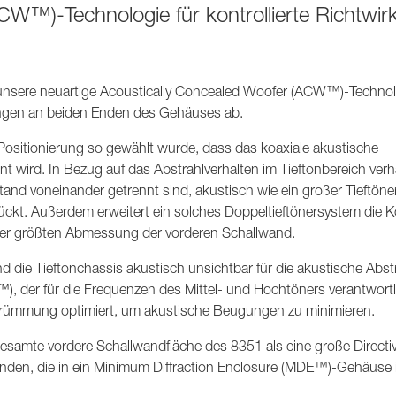
CW™)-Technologie für kontrollierte Richtwir
nsere neuartige Acoustically Concealed Woofer (ACW™)-Technol
nungen an beiden Enden des Gehäuses ab.
 Positionierung so gewählt wurde, dass das koaxiale akustische
 wird. In Bezug auf das Abstrahlverhalten im Tieftonbereich verhä
and voneinander getrennt sind, akustisch wie ein großer Tieftöner
ckt. Außerdem erweitert ein solches Doppeltieftönersystem die Ko
 der größten Abmessung der vorderen Schallwand.
 die Tieftonchassis akustisch unsichtbar für die akustische Abs
, der für die Frequenzen des Mittel- und Hochtöners verantwortli
 Krümmung optimiert, um akustische Beugungen zu minimieren.
amte vordere Schallwandfläche des 8351 als eine große Directiv
en, die in ein Minimum Diffraction Enclosure (MDE™)-Gehäuse i