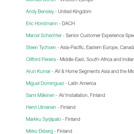
Andy Bensley
- United Kingdom
Eric Horstmann
- DACH
Marcel Schechter
- Senior Customer Experience Spec
Steen Tychsen
- Asia-Pacific, Eastern Europe, Canad
Clifford Pereira
- Middle-East, South-Africa and Indi
Arun Kumar
- AV & Home Segments Asia and the Mid
Miguel Dominguez
- Latin America
Sami Mäkinen
- AV Installation, Finland
Henri Ulmanen
- Finland
Markku Syrjäpalo
- Finland
Mirko Ekberg
- Finland