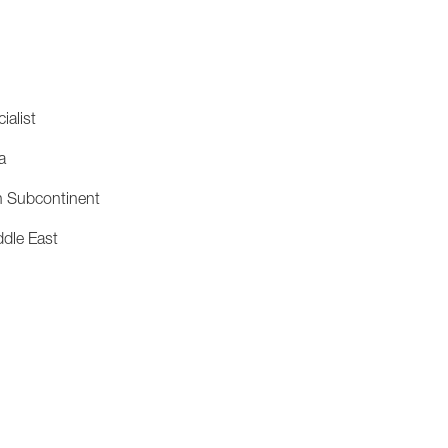
ialist
a
an Subcontinent
dle East