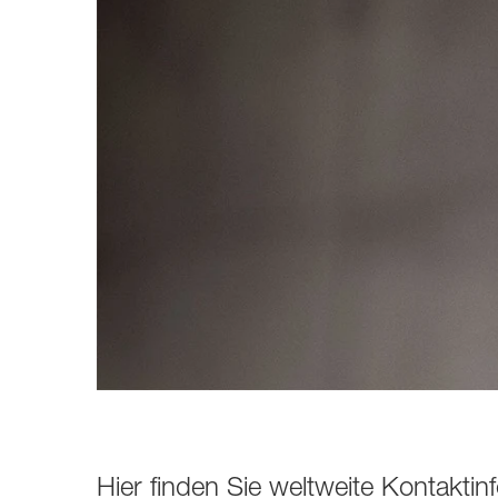
Mastering
7040A
Home Studio &
7050C
Songwriting
DJ & Electronic Music
Pro At Home
Ausbildung und
Forschung
Ausbildung im Audio- und
Musikbereich
Forschung
Hier finden Sie weltweite Kontakt