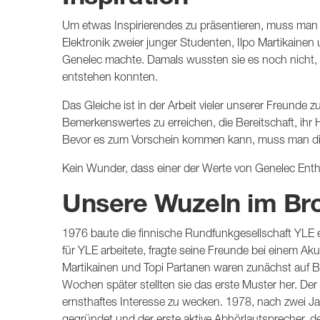
Um etwas Inspirierendes zu präsentieren, muss man z
Elektronik zweier junger Studenten, Ilpo Martikainen
Genelec machte. Damals wussten sie es noch nicht,
entstehen konnten.
Das Gleiche ist in der Arbeit vieler unserer Freunde 
Bemerkenswertes zu erreichen, die Bereitschaft, ihr H
Bevor es zum Vorschein kommen kann, muss man die
Kein Wunder, dass einer der Werte von Genelec Enthu
Unsere Wuzeln im Br
1976 baute die finnische Rundfunkgesellschaft YLE ei
für YLE arbeitete, fragte seine Freunde bei einem Ak
Martikainen und Topi Partanen waren zunächst auf 
Wochen später stellten sie das erste Muster her. Der
ernsthaftes Interesse zu wecken. 1978, nach zwei 
gegründet und der erste aktive Abhörlautsprecher, der