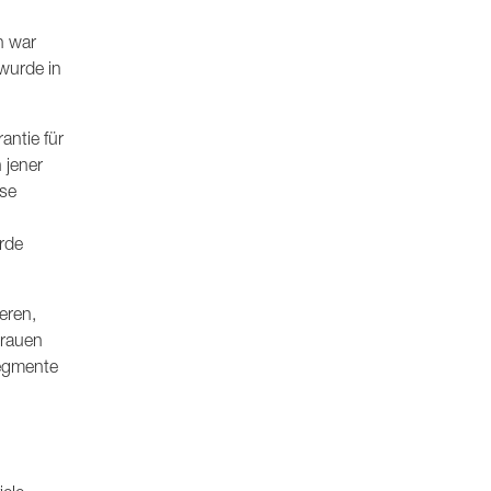
n war
wurde in
antie für
 jener
ise
rde
eren,
trauen
Segmente