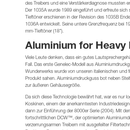
des Treibers und eine Verstärkerdiagnose mussten e
Der 1035A wurde 1989 eingeführt und erfreute sich s
Tieftöner erschienen in der Revision des 1035B En
1036A entwickelt. Seine untere Grenzfrequenz bei 1
mm-Tieftöner (18").
Aluminium for Heavy 
Viele Leute denken, dass ein gutes Lautsprechergehä
Fall. Das erste Genelec-Modell aus Aluminiumdruckg
Wunderwerks wurde von unseren italienischen und fr
Produkt sahen. Aluminiumdruckguss bot neben Steifi
zur äußeren Gehäusegröße.
Da sich diese Technologie bewährt hat, war es nur l
Koskinen, einem der anerkanntesten Industriedesign
dann zur Einführung der 8000er Serie (2004). Mit d
fortschrittlichen DCW™, der optimierten Aluminium
verzerrungsarmen Treibern mit ausgefeilter Filterte