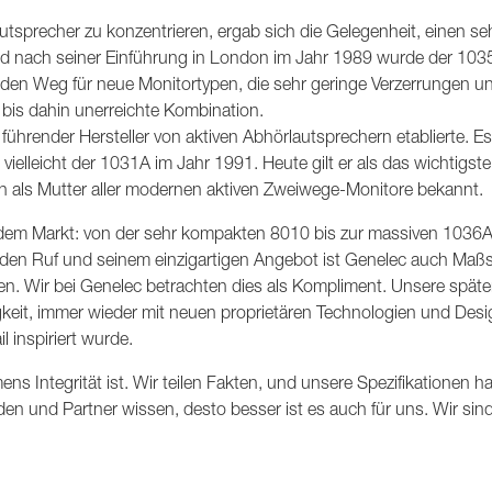
tsprecher zu konzentrieren, ergab sich die Gelegenheit, einen se
ld nach seiner Einführung in London im Jahr 1989 wurde der 103
 den Weg für neue Monitortypen, die sehr geringe Verzerrungen u
 bis dahin unerreichte Kombination.
 führender Hersteller von aktiven Abhörlautsprechern etablierte. 
vielleicht der 1031A im Jahr 1991. Heute gilt er als das wichtigst
ch als Mutter aller modernen aktiven Zweiwege-Monitore bekannt.
 dem Markt: von der sehr kompakten 8010 bis zur massiven 1036A,
den Ruf und seinem einzigartigen Angebot ist Genelec auch Maß
en. Wir bei Genelec betrachten dies als Kompliment. Unsere späte
gkeit, immer wieder mit neuen proprietären Technologien und Des
l inspiriert wurde.
s Integrität ist. Wir teilen Fakten, und unsere Spezifikationen h
und Partner wissen, desto besser ist es auch für uns. Wir sind