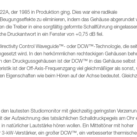
2A, der 1985 in Produktion ging. Dies war eine radikale
, Beugungseffekte zu eliminieren, indem das Gehäuse abgerundet 
en die Treiber in eine sorgfältig geformte Schallführung eingelasse
he Druckantwort in ein Fenster von +0,75 dB fiel.
Directivity Control Waveguide™- oder DCW™-Technologie, die seit
ngesetzt wird. In den herkömmlichen rechteckigen Gehäusen beh
in den Druckgussgehäusen ist der DCW™ in das Gehäuse selbst
kteristik ist der Off-Axis-Frequenzgang viel gleichmäßiger als sonst,
hen Eigenschaften wie beim Hören auf der Achse bedeutet. Gleichz
 lautesten Studiomonitor mit gleichzeitig geringsten Verzerrun
t der Aufzeichnung des tatsächlichen Schalldruckpegels am Ohr 
in natürlicher Lautstärke hören wollen. Ein Mitteltöner mit hoher
r 3-kW-Verstärker, ein großer DCW™, ein verbesserter thermische