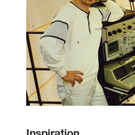
Mastering
7040A
Home Studio &
7050C
Songwriting
DJ & Electronic Music
Pro At Home
Ausbildung und
Forschung
Ausbildung im Audio- und
Musikbereich
Forschung
Inspiration