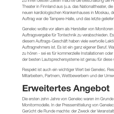
Zu ihren besten Zeiten machte die Beschallung die H
Theater in Finnland aus (u.a. das Nationaltheater, 
neuen kardiologischen Krankenhauses in Moskau, de
Auftrag war die Tampere-Halle, und das letzte gelief
Genelec wollte vor allem als Hersteller von Monitor
Auftragsvergabe für Tontechnik zu verabschieden. Es s
diesem Auftrags-Geschäft haben viele wertvolle Lek
Auftragnehmers ist. Es ist ein ganz eigener Beruf. W
zu hören - sei es für kommerzielle Installationen od
der besten Lautsprechersysteme ist genau für die
Respekt ist auch ein wichtiger Wert bei Genelec. Re
Mitarbeitern, Partnern, Wettbewerbern und der Umwe
Erweitertes Angebot
Die ersten zehn Jahre von Genelec waren im Grunde
Monitormodelle. In der Pressemitteilung von Genelec
Gerücht die Runde machte: der Zweck der Veranstaltu