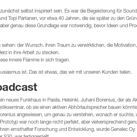
1235A
1236A
unächst selbst inspiriert sein. Es war die Begeisterung für Soun
 und Topi Partanen, vor etwa 40 Jahren, die sie später zu den Grü
 aber genau diese Grundlage war notwendig, bevor Ideen und Pr
zu sehen: der Wunsch, ihren Traum zu verwirklichen, die Motivation
erz in ihre Arbeit zu stecken.
se innere Flamme in sich tragen.
siasmus ist. Das ist etwas, das wir mit unseren Kunden teilen.
oadcast
n neues Funkhaus in Pasila, Helsinki. Juhani Borenius, der als A
ustikseminar, ob sie einen aktiven Abhörlautsprecher bauen könnte
Borenius angewiesen, um genau zu verstehen, wonach er suchte, 
 Prototyp war noch lange nicht perfekt, aber vielversprechend ge
Jahren ernsthafter Forschung und Entwicklung, wurde Genelec Oy
 S30, war fertiggestellt.