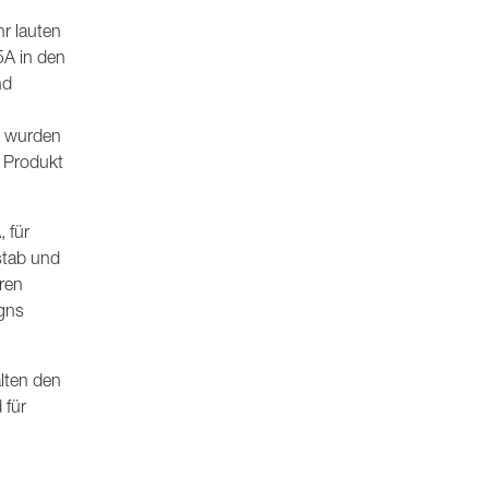
hr lauten
5A in den
nd
Es wurden
e Produkt
 für
stab und
ren
igns
alten den
 für