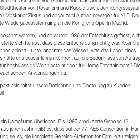
älfte des Geschäfts von Genelec aus. Das Unternehmen stattete v
die Stadttheater von Rovaniemi und Kuopio usw.), den Kongresssaal
n Moskauer Zirkus und sogar zwei Aufnahmewagen für YLE. Der 
erte Wiedergabesystem ging an die Königliche Oper in Madrid.
en bekannt werden, und so wurde 1989 der Entschluss gefasst, sic
tellte sich heraus, dass diese Entscheidung richtig war. Aber die
tionen gelehrt - unter anderem das Wissen, was das Leben eines
as hätte uns besser lehren können, auf die Bedürfnisse von Auftr
er für hochklassige Wohninstallationen für Home Entertainment? Di
se wachsenden Anwendungen da.
spekt beinhaltet unsere Beziehung und Einstellung zu Kunden,
lt.
 ein Kampf ums Überleben. Bis 1985 produzierte Genelec 12
 aus jenem Jahr heißt es, dass auf der 77. AES Convention in Ha
ng sei es, die komplette Genelec-Aktivmonitor-Familie zu zeigen.