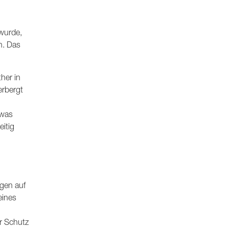
wurde,
n. Das
her in
erbergt
 was
eitig
gen auf
eines
r Schutz