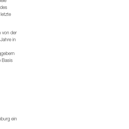
iele
 des
letzte
h von der
 Jahre in
aggebern
e Basis
mburg ein