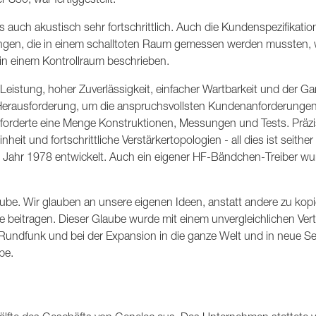
s auch akustisch sehr fortschrittlich. Auch die Kundenspezifikatio
erungen, die in einem schalltoten Raum gemessen werden mussten, 
 in einem Kontrollraum beschrieben.
istung, hoher Zuverlässigkeit, einfacher Wartbarkeit und der Gar
e Herausforderung, um die anspruchsvollsten Kundenanforderungen
n erforderte eine Menge Konstruktionen, Messungen und Tests. Präz
eit und fortschrittliche Verstärkertopologien - all dies ist seither
m Jahr 1978 entwickelt. Auch ein eigener HF-Bändchen-Treiber wu
ube. Wir glauben an unsere eigenen Ideen, anstatt andere zu kopi
 beitragen. Dieser Glaube wurde mit einem unvergleichlichen Ver
 Rundfunk und bei der Expansion in die ganze Welt und in neue 
be.