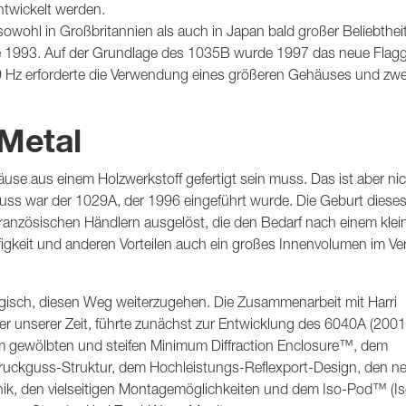
ntwickelt werden.
owohl in Großbritannien als auch in Japan bald großer Beliebthei
de 1993. Auf der Grundlage des 1035B wurde 1997 das neue Flagg
9 Hz erforderte die Verwendung eines größeren Gehäuses und zwe
Metal
use aus einem Holzwerkstoff gefertigt sein muss. Das ist aber nic
uss war der 1029A, der 1996 eingeführt wurde. Die Geburt dieses
anzösischen Händlern ausgelöst, die den Bedarf nach einem klei
gkeit und anderen Vorteilen auch ein großes Innenvolumen im Ver
ogisch, diesen Weg weiterzugehen. Die Zusammenarbeit mit Harri
er unserer Zeit, führte zunächst zur Entwicklung des 6040A (2001
em gewölbten und steifen Minimum Diffraction Enclosure™, dem
druckguss-Struktur, dem Hochleistungs-Reflexport-Design, den n
chnik, den vielseitigen Montagemöglichkeiten und dem Iso-Pod™ (Is