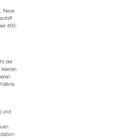
t. Neue
schiff
ier 460-
ht der
 kleinen
neren
hältnis
) und
euen
olation