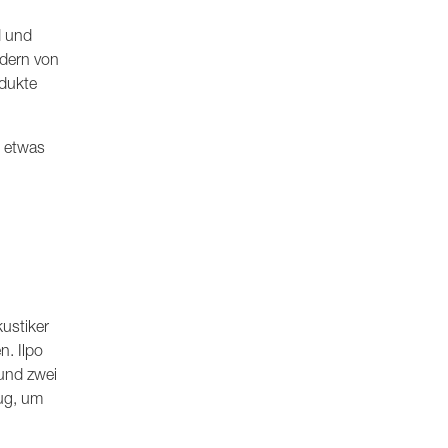
d und
ndern von
odukte
, etwas
kustiker
n. Ilpo
und zwei
nug, um