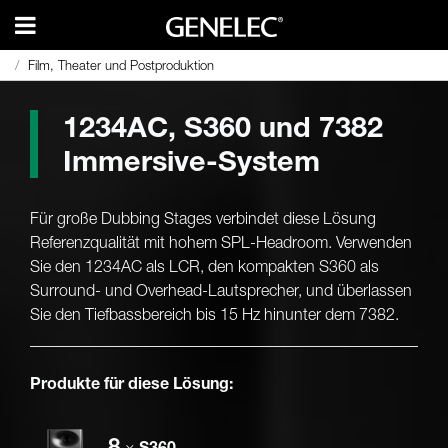
Film, Theater und Postproduktion
Film, Theater und Postproduktion
1234AC, S360 + 7382 7.1.4 Immersive System
1234AC, S360 + 7382 7.1.4 Immersive System
1234AC, S360 und 7382
Immersive-System
Für große Dubbing Stages verbindet diese Lösung
Referenzqualität mit hohem SPL-Headroom. Verwenden
Sie den 1234AC als LCR, den kompakten S360 als
Surround- und Overhead-Lautsprecher, und überlassen
Sie den Tiefbassbereich bis 15 Hz hinunter dem 7382.
Produkte für diese Lösung:
8
×
S360