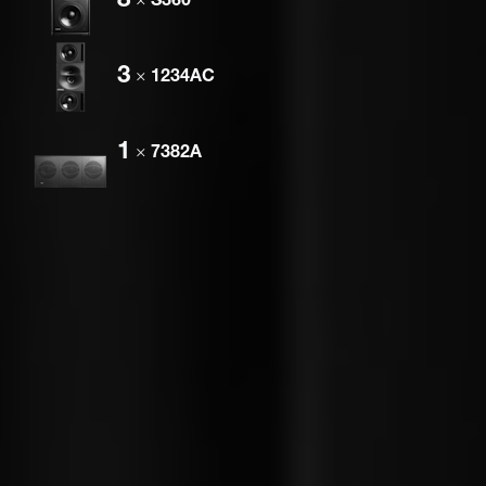
3
×
1234AC
1
×
7382A