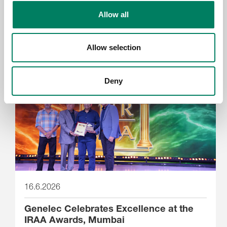
Das neue Genelec 9402A Interface
Allow all
bietet professionelles Monitoring über
Dante
Allow selection
Deny
16.6.2026
Genelec Celebrates Excellence at the
IRAA Awards, Mumbai